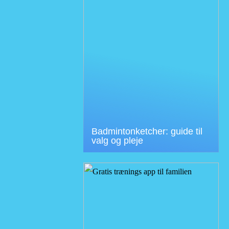
Badmintonketcher: guide til
valg og pleje