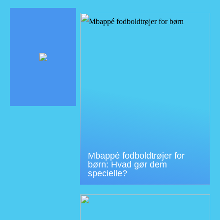
Mbappé fodboldtrøjer for
børn: Hvad gør dem
specielle?