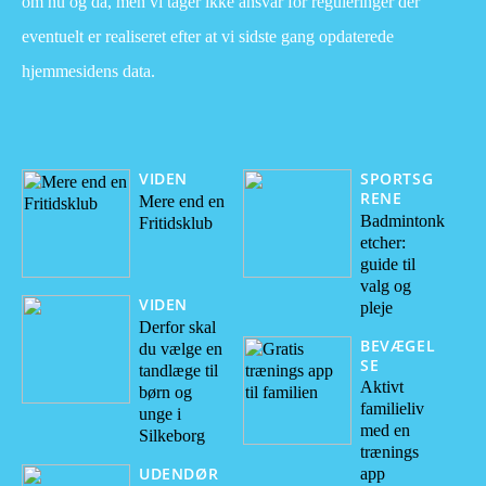
om nu og da, men vi tager ikke ansvar for reguleringer der
eventuelt er realiseret efter at vi sidste gang opdaterede
hjemmesidens data.
VIDEN
SPORTSG
RENE
Mere end en
Badmintonk
Fritidsklub
etcher:
guide til
valg og
VIDEN
pleje
Derfor skal
BEVÆGEL
du vælge en
SE
tandlæge til
Aktivt
børn og
familieliv
unge i
med en
Silkeborg
trænings
UDENDØR
app