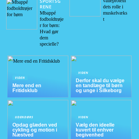
valleprotein
SPORTSG
RENE
dets rolle i
Mbappé
muskelvæks
fodboldtrøje
t
r for børn:
Hvad gør
dem
specielle?
VIDEN
VIDEN
Derfor skal du vælge
Mere end en
en tandlæge til børn
Fritidsklub
og unge i Silkeborg
UDENDØRS
VIDEN
Opdag glæden ved
Vælg den ideelle
cykling og motion i
kuvert til enhver
Næstved
begivenhed