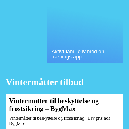
Aktivt familieliv med en
trænings app
Vintermåtter tilbud
Vintermåtter til beskyttelse og
frostsikring – BygMax
Vintermåtter til beskyttelse og frostsikring | Lav pris hos
BygMax