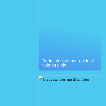
Badmintonketcher: guide til
valg og pleje