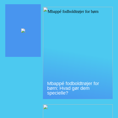
Mbappé fodboldtrøjer for
børn: Hvad gør dem
specielle?