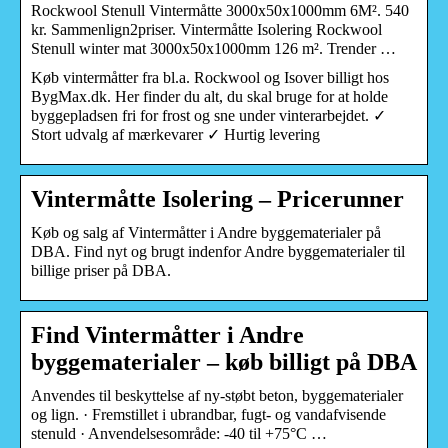
Rockwool Stenull Vintermåtte 3000x50x1000mm 6M². 540
kr. Sammenlign2priser. Vintermåtte Isolering Rockwool
Stenull winter mat 3000x50x1000mm 126 m². Trender …
Køb vintermåtter fra bl.a. Rockwool og Isover billigt hos
BygMax.dk. Her finder du alt, du skal bruge for at holde
byggepladsen fri for frost og sne under vinterarbejdet. ✓
Stort udvalg af mærkevarer ✓ Hurtig levering
Vintermåtte Isolering – Pricerunner
Køb og salg af Vintermåtter i Andre byggematerialer på
DBA. Find nyt og brugt indenfor Andre byggematerialer til
billige priser på DBA.
Find Vintermåtter i Andre
byggematerialer – køb billigt på DBA
Anvendes til beskyttelse af ny-støbt beton, byggematerialer
og lign. · Fremstillet i ubrandbar, fugt- og vandafvisende
stenuld · Anvendelsesområde: -40 til +75°C …