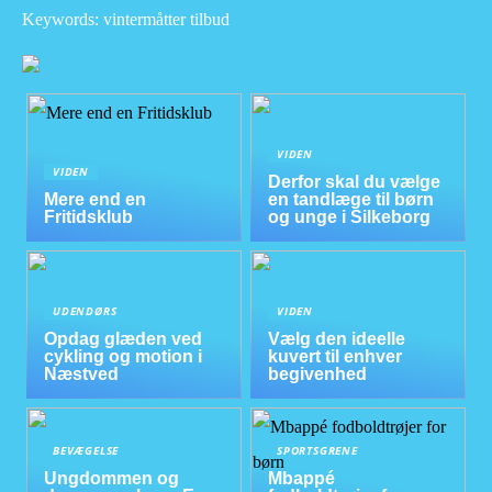
Keywords: vintermåtter tilbud
VIDEN
VIDEN
Derfor skal du vælge
Mere end en
en tandlæge til børn
Fritidsklub
og unge i Silkeborg
UDENDØRS
VIDEN
Opdag glæden ved
Vælg den ideelle
cykling og motion i
kuvert til enhver
Næstved
begivenhed
BEVÆGELSE
SPORTSGRENE
Ungdommen og
Mbappé