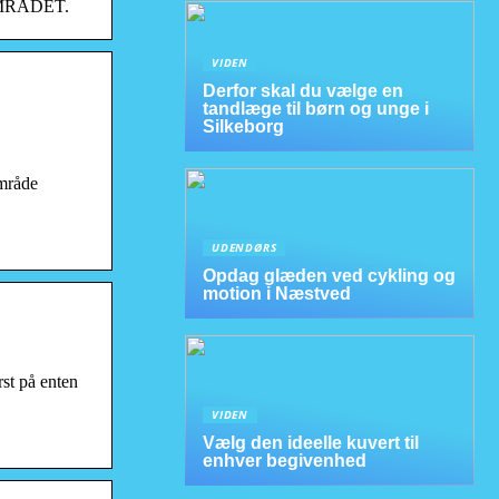
l OMRÅDET.
VIDEN
Derfor skal du vælge en
tandlæge til børn og unge i
Silkeborg
Område
UDENDØRS
Opdag glæden ved cykling og
motion i Næstved
rst på enten
VIDEN
Vælg den ideelle kuvert til
enhver begivenhed