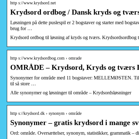
http s://www.krydsord.net
Krydsord ordbog / Dansk kryds og tværs
Løsningen på dette puslespil er 2 bogstaver og starter med bog
brug for …
Krydsord ordbog til løsning af kryds og tværs. Krydsordsordbog ti
http s://www.krydsordbog.com › omrade
OMRÅDE – Krydsord, Kryds og tværs 
Synonymer for område med 11 bogstaver: MELLEMØSTEN. Tilføj ma
til så store …
Alle synonymer og løsninger til område – Krydsordsløsninger
http s://krydsord.dk › synonym › område
Synonymer – gratis krydsord i mange s
Ord: område. Oversættelser, synonym, statistikker, grammatik – d