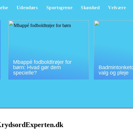
else
Udendørs
Sportsgrene
Skønhed
Velvære
Mbappé fodboldtrøjer for
børn: Hvad gør dem
Badmintonketch
specielle?
valg og pleje
rydsordExperten.dk