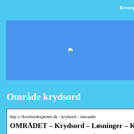
Bevæg
Område krydsord
http s://krydsordexperten.dk › krydsord › omraadet
OMRÅDET – Krydsord – Løsninger – K