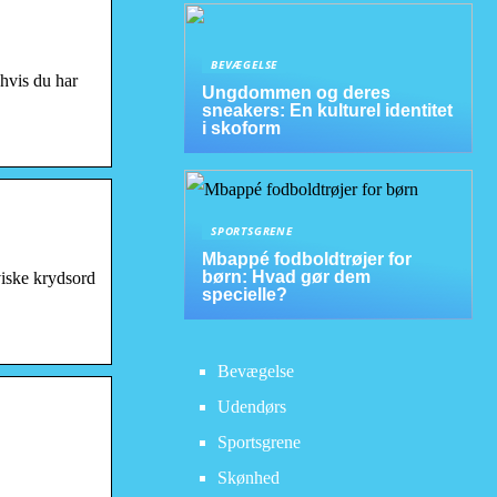
BEVÆGELSE
hvis du har
Ungdommen og deres
sneakers: En kulturel identitet
i skoform
SPORTSGRENE
Mbappé fodboldtrøjer for
børn: Hvad gør dem
iske krydsord
specielle?
Bevægelse
Udendørs
Sportsgrene
Skønhed