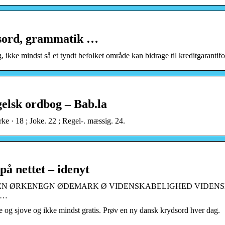
dsord, grammatik …
tig, ikke mindst så et tyndt befolket område kan bidrage til kreditgaranti
sk ordbog – Bab.la
rke · 18 ; Joke. 22 ; Regel-. mæssig. 24.
på nettet – idenyt
TEN ØRKENEGN ØDEMARK Ø VIDENSKABELIGHED VIDEN
 …
de og sjove og ikke mindst gratis. Prøv en ny dansk krydsord hver dag.