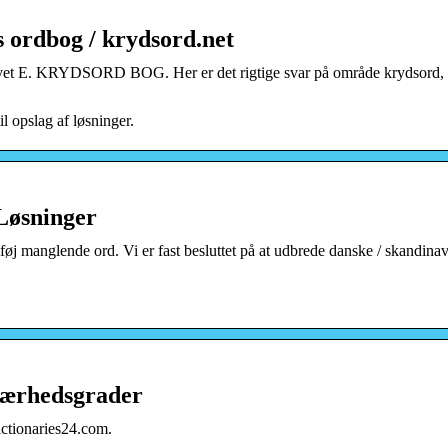
 ordbog / krydsord.net
stavet E. KRYDSORD BOG. Her er det rigtige svar på område krydsord, 
l opslag af løsninger.
Løsninger
nglende ord. Vi er fast besluttet på at udbrede danske / skandinav
værhedsgrader
ictionaries24.com.