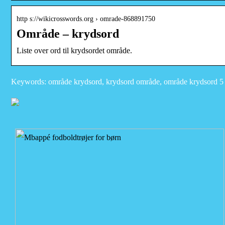
http s://wikicrosswords.org › omrade-868891750
Område – krydsord
Liste over ord til krydsordet område.
Keywords: område krydsord, krydsord område, område krydsord 5