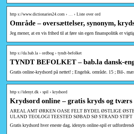
http s://www.dictionaries24.com › … › Liste over ord
Område – oversættelser, synonym, kry
Jeg mener, at en vis frihed til at føre sin egen finanspolitik er vig
http s://da.bab.la › ordbog › tyndt-befolket
TYNDT BEFOLKET – bab.la dansk-engel
Gratis online-krydsord på nettet! ; Engelsk. område. 15 ; Bil-. mæ
http s://idenyt.dk › spil › krydsord
Krydsord online – gratis kryds og tværs 
AREAL AMT ØRKEN OASE FELT BYDEL ØSTLIGE ØS
ULAND TEOLOGI TEESTED SØBAD SØ STRAND STIFT
Gratis krydsord hver eneste dag. idenyts online-spil er udfordren