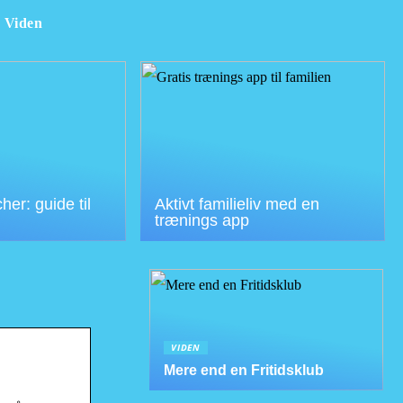
Viden
er: guide til
Aktivt familieliv med en
trænings app
VIDEN
Mere end en Fritidsklub