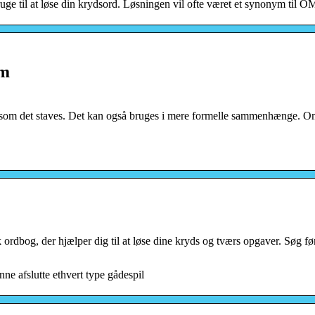
ge til at løse din krydsord. Løsningen vil ofte været et synonym ti
om
es som det staves. Det kan også bruges i mere formelle sammenhænge. 
rdbog, der hjælper dig til at løse dine kryds og tværs opgaver. Søg fø
e afslutte ethvert type gådespil