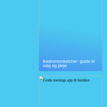
Badmintonketcher: guide til
valg og pleje