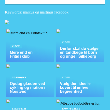
Keywords: marcus og martinus facebook
VIDEN
VIDEN
Derfor skal du vælge
Mere end en
en tandlæge til børn
Fritidsklub
og unge i Silkeborg
UDENDØRS
VIDEN
Opdag glæden ved
Vælg den ideelle
cykling og motion i
kuvert til enhver
Næstved
begivenhed
BEVÆGELSE
SPORTSGRENE