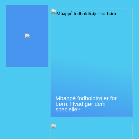
Mbappé fodboldtrøjer for
børn: Hvad gør dem
specielle?