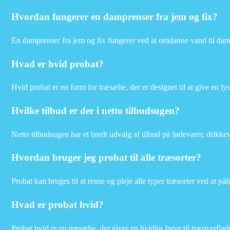
Hvordan fungerer en damprenser fra jem og fix?
En damprenser fra jem og fix fungerer ved at omdanne vand til damp,
Hvad er hvid probat?
Hvid probat er en form for træsæbe, der er designet til at give en lys,
Hvilke tilbud er der i netto tilbudsugen?
Netto tilbudsugen har et bredt udvalg af tilbud på fødevarer, drikke
Hvordan bruger jeg probat til alle træsorter?
Probat kan bruges til at rense og pleje alle typer træsorter ved at påfø
Hvad er probat hvid?
Probat hvid er en træsæbe, der giver en hvidlig farve til træoverfla