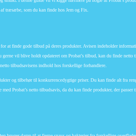
og smukt. I denne guide vil vi kigge nærmere på nogle af Probat’s prod
g af træsæbe, som du kan finde hos Jem og Fix.
d for at finde gode tilbud på deres produkter. Avisen indeholder informa
u gerne vil blive holdt opdateret om Probat’s tilbud, kan du finde netto 
to tilbudsavisens indhold hos forskellige forhandlere.
ukter og tilbehør til konkurrencedygtige priser. Du kan finde alt fra ren
 med Probat’s netto tilbudsavis, da du kan finde produkter, der passer t
en bruger damp til at fjerne snavs og bakterier fra forskellige overflade