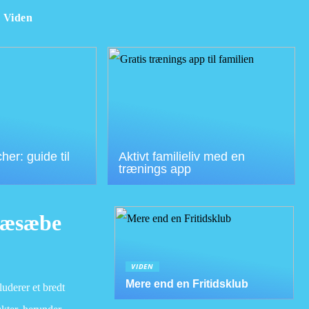
Viden
er: guide til
Aktivt familieliv med en
trænings app
træsæbe
VIDEN
Mere end en Fritidsklub
luderer et bredt