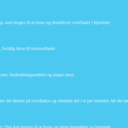
 som bruges til at rense og desinficere overflader i hjemmet.
 hvidlig farve til træoverflader.
varer, husholdningsartikler og meget mere.
re det direkte på overfladen og efterlade det i et par minutter, før det tør
der. Den kan bruges til at lysne og rense træmøbler og lignende.