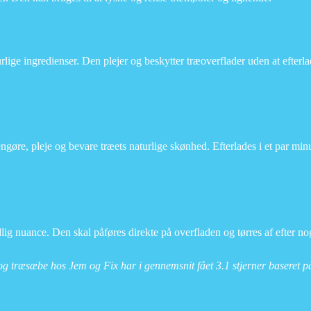
rlige ingredienser. Den plejer og beskytter træoverflader uden at efterla
ngøre, pleje og bevare træets naturlige skønhed. Efterlades i et par minu
ig nuance. Den skal påføres direkte på overfladen og tørres af efter no
r og træsæbe hos Jem og Fix har i gennemsnit fået
3.1
stjerner baseret 