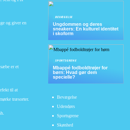
BEVÆGELSE
uge og giver en
Ungdommen og deres
sneakers: En kulturel identitet
i skoform
SPORTSGRENE
æsæbe er et
Mbappé fodboldtrøjer for
børn: Hvad gør dem
specielle?
ekt til at
Bevægelse
mørke træsorter.
Udendørs
sh.
Sportsgrene
Skønhed