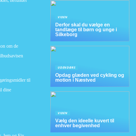
ukter, herunder
VIDEN
Derfor skal du vælge en
tandlæge til børn og unge i
Silkeborg
tion om de
tilbudsavisen
UDENDØRS
Opdag glæden ved cykling og
gøringsmidler til
motion i Næstved
il dine
VIDEN
Vælg den ideelle kuvert til
enhver begivenhed
r. Jem og Fix