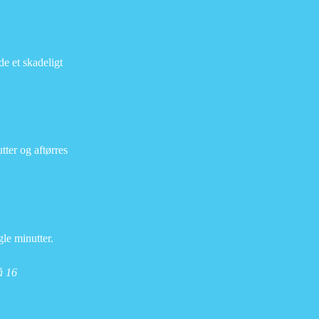
de et skadeligt
tter og aftørres
gle minutter.
på
16