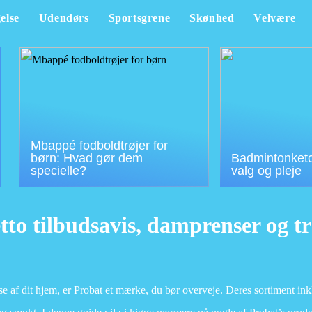
else
Udendørs
Sportsgrene
Skønhed
Velvære
Mbappé fodboldtrøjer for
børn: Hvad gør dem
Badmintonketch
specielle?
valg og pleje
tto tilbudsavis, damprenser og 
se af dit hjem, er Probat et mærke, du bør overveje. Deres sortiment ink