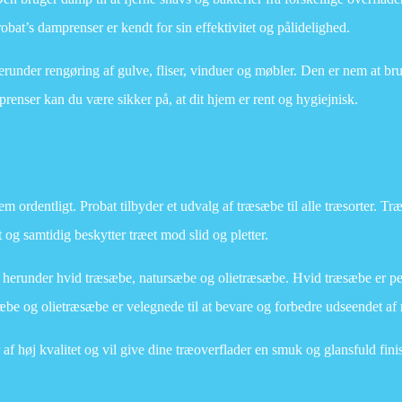
bat’s damprenser er kendt for sin effektivitet og pålidelighed.
herunder rengøring af gulve, fliser, vinduer og møbler. Den er nem at br
nser kan du være sikker på, at dit hjem er rent og hygiejnisk.
em ordentligt. Probat tilbyder et udvalg af træsæbe til alle træsorter. Tr
t og samtidig beskytter træet mod slid og pletter.
, herunder hvid træsæbe, natursæbe og olietræsæbe. Hvid træsæbe er perf
sæbe og olietræsæbe er velegnede til at bevare og forbedre udseendet af 
f høj kvalitet og vil give dine træoverflader en smuk og glansfuld fini