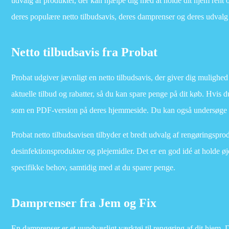
udvalg af produkter, der kan hjælpe dig med at holde dit hjem rent 
deres populære netto tilbudsavis, deres damprenser og deres udval
Netto tilbudsavis fra Probat
Probat udgiver jævnligt en netto tilbudsavis, der giver dig mulighe
aktuelle tilbud og rabatter, så du kan spare penge på dit køb. Hvis d
som en PDF-version på deres hjemmeside. Du kan også undersøge net
Probat netto tilbudsavisen tilbyder et bredt udvalg af rengøringsprod
desinfektionsprodukter og plejemidler. Det er en god idé at holde øje
specifikke behov, samtidig med at du sparer penge.
Damprenser fra Jem og Fix
En damprenser er et uundværligt værktøj til rengøring af dit hjem. D