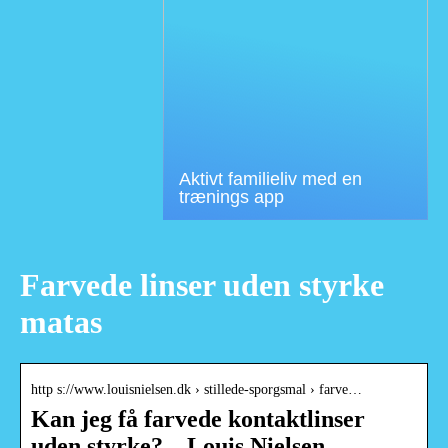
Aktivt familieliv med en
trænings app
Farvede linser uden styrke
matas
http s://www.louisnielsen.dk › stillede-sporgsmal › farve…
Kan jeg få farvede kontaktlinser
uden styrke? – Louis Nielsen