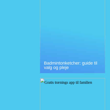
Badmintonketcher: guide til
valg og pleje