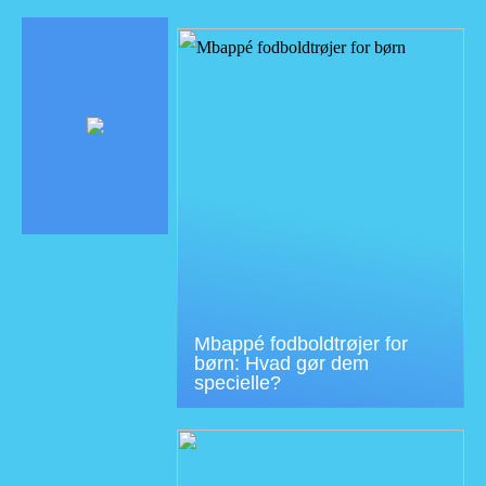
Mbappé fodboldtrøjer for
børn: Hvad gør dem
specielle?