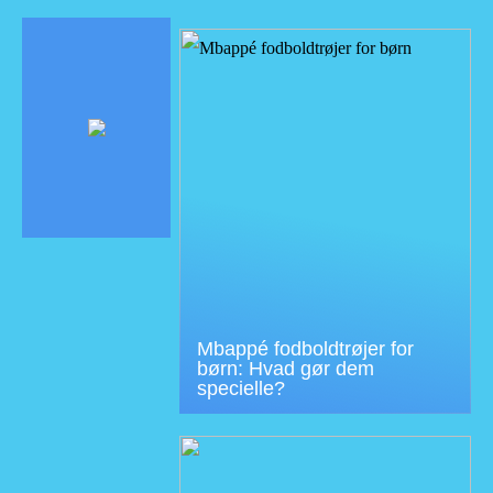
Mbappé fodboldtrøjer for
børn: Hvad gør dem
specielle?