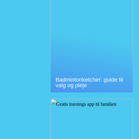
Badmintonketcher: guide til
valg og pleje