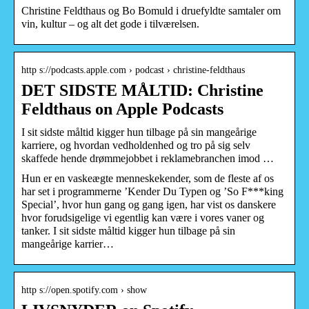
Christine Feldthaus og Bo Bomuld i druefyldte samtaler om
vin, kultur – og alt det gode i tilværelsen.
http s://podcasts.apple.com › podcast › christine-feldthaus
DET SIDSTE MÅLTID: Christine
Feldthaus on Apple Podcasts
I sit sidste måltid kigger hun tilbage på sin mangeårige
karriere, og hvordan vedholdenhed og tro på sig selv
skaffede hende drømmejobbet i reklamebranchen imod …
Hun er en vaskeægte menneskekender, som de fleste af os
har set i programmerne ’Kender Du Typen og ’So F***king
Special’, hvor hun gang og gang igen, har vist os danskere
hvor forudsigelige vi egentlig kan være i vores vaner og
tanker. I sit sidste måltid kigger hun tilbage på sin
mangeårige karrier…
http s://open.spotify.com › show