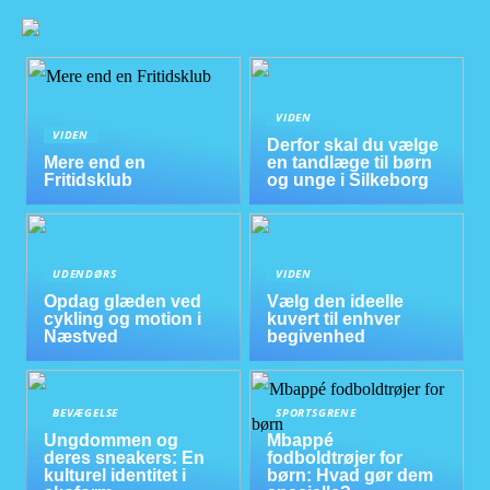
VIDEN
VIDEN
Derfor skal du vælge
Mere end en
en tandlæge til børn
Fritidsklub
og unge i Silkeborg
UDENDØRS
VIDEN
Opdag glæden ved
Vælg den ideelle
cykling og motion i
kuvert til enhver
Næstved
begivenhed
BEVÆGELSE
SPORTSGRENE
Ungdommen og
Mbappé
deres sneakers: En
fodboldtrøjer for
kulturel identitet i
børn: Hvad gør dem