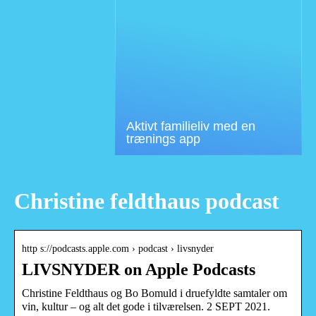
Aktivt familieliv med en
trænings app
Christine feldthaus podcast
http s://podcasts.apple.com › podcast › livsnyder
LIVSNYDER on Apple Podcasts
Christine Feldthaus og Bo Bomuld i druefyldte samtaler om
vin, kultur – og alt det gode i tilværelsen. 2 SEPT 2021.