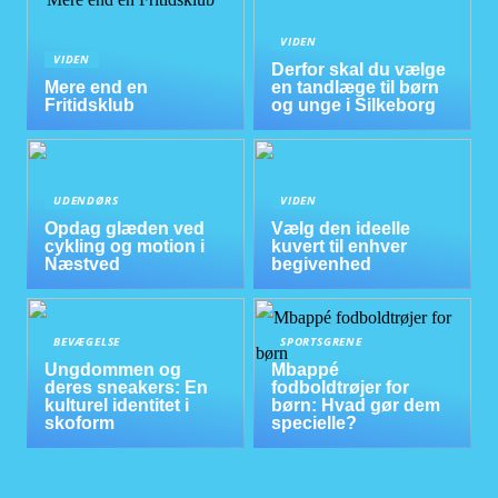
VIDEN
VIDEN
Derfor skal du vælge
Mere end en
en tandlæge til børn
Fritidsklub
og unge i Silkeborg
UDENDØRS
VIDEN
Opdag glæden ved
Vælg den ideelle
cykling og motion i
kuvert til enhver
Næstved
begivenhed
BEVÆGELSE
SPORTSGRENE
Ungdommen og
Mbappé
deres sneakers: En
fodboldtrøjer for
kulturel identitet i
børn: Hvad gør dem
skoform
specielle?