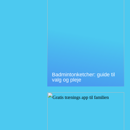
Badmintonketcher: guide til
valg og pleje