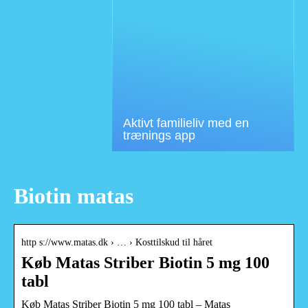
Aktivt familieliv med en
trænings app
Biotin matas
http s://www.matas.dk › … › Kosttilskud til håret
Køb Matas Striber Biotin 5 mg 100
tabl
Køb Matas Striber Biotin 5 mg 100 tabl – Matas