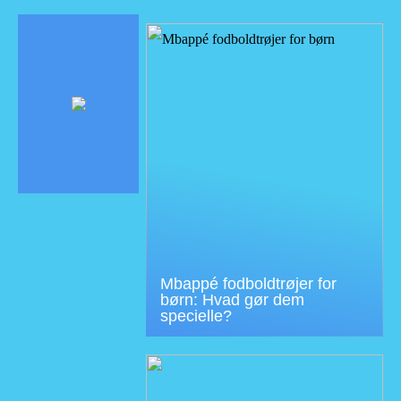
Mbappé fodboldtrøjer for
børn: Hvad gør dem
specielle?