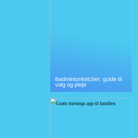
Badmintonketcher: guide til
valg og pleje