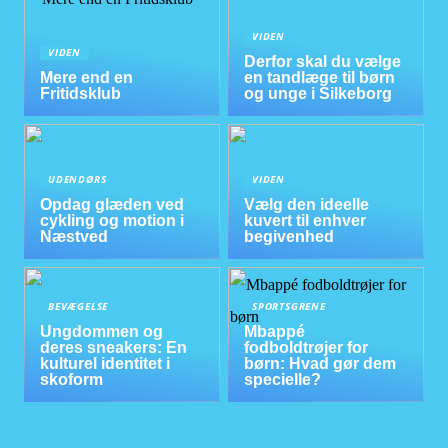
VIDEN
VIDEN
Derfor skal du vælge
Mere end en
en tandlæge til børn
Fritidsklub
og unge i Silkeborg
UDENDØRS
VIDEN
Opdag glæden ved
Vælg den ideelle
cykling og motion i
kuvert til enhver
Næstved
begivenhed
BEVÆGELSE
SPORTSGRENE
Ungdommen og
Mbappé
deres sneakers: En
fodboldtrøjer for
kulturel identitet i
børn: Hvad gør dem
skoform
specielle?