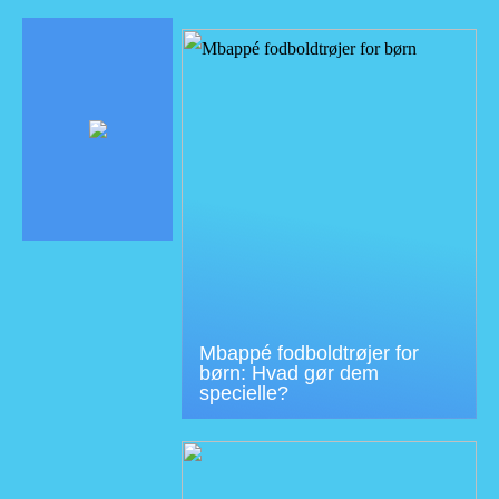
Mbappé fodboldtrøjer for
børn: Hvad gør dem
specielle?